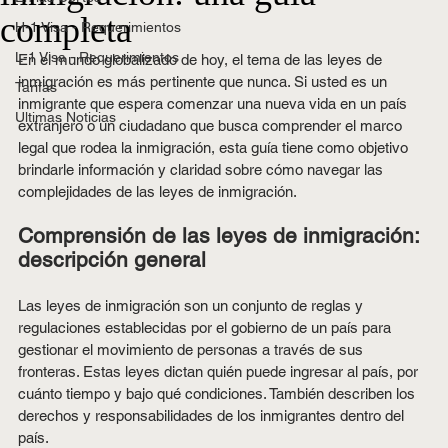
completa
H-1 Visa - Requerimientos
L-1 Visa - Requerimientos
En el mundo globalizado de hoy, el tema de las leyes de 
inmigración es más pertinente que nunca. Si usted es un 
Tarifas
inmigrante que espera comenzar una nueva vida en un país 
Ultimas Noticias
extranjero o un ciudadano que busca comprender el marco 
legal que rodea la inmigración, esta guía tiene como objetivo 
brindarle información y claridad sobre cómo navegar las 
complejidades de las leyes de inmigración.
Comprensión de las leyes de inmigración: 
descripción general
Las leyes de inmigración son un conjunto de reglas y 
regulaciones establecidas por el gobierno de un país para 
gestionar el movimiento de personas a través de sus 
fronteras. Estas leyes dictan quién puede ingresar al país, por 
cuánto tiempo y bajo qué condiciones. También describen los 
derechos y responsabilidades de los inmigrantes dentro del 
país.