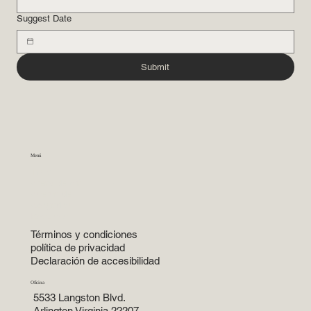
Suggest Date
Submit
Menú
Inicio
Areas de práctica
Acerca de
Abogados
Recursos
Términos y condiciones
política de privacidad
Declaración de accesibilidad
Oficina
5533 Langston Blvd.
Arlington Virginia 22207