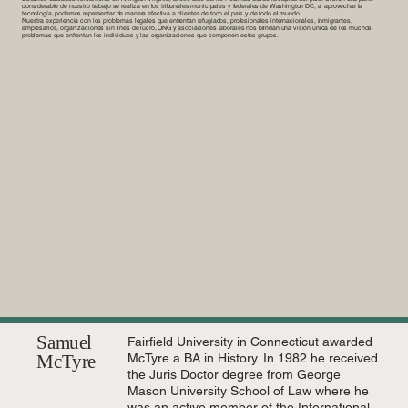
considerable de nuestro trabajo se realiza en los tribunales municipales y federales de Washington DC, al aprovechar la
tecnología, podemos representar de manera efectiva a clientes de todo el país y de todo el mundo.
Nuestra experiencia con los problemas legales que enfrentan refugiados, profesionales internacionales, inmigrantes,
empresarios, organizaciones sin fines de lucro, ONG y asociaciones laborales nos brindan una visión única de los muchos
problemas que enfrentan los individuos y las organizaciones que componen estos grupos.
Samuel
Fairfield University in Connecticut awarded
McTyre
McTyre a BA in History. In 1982 he received
the Juris Doctor degree from George
Mason University School of Law where he
was an active member of the International