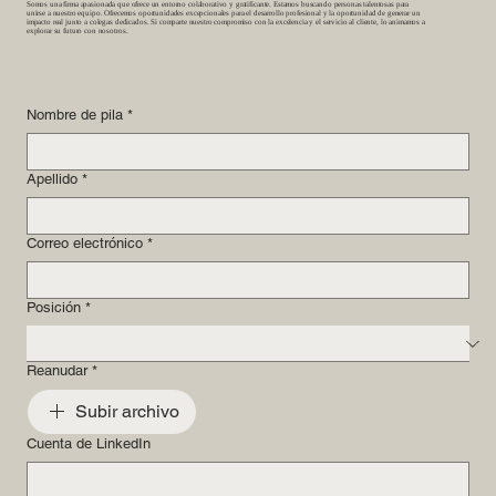
Somos
una firma apasionada que ofrece un entorno colaborativo y gratificante. Estamos buscando personas talentosas para
unirse a nuestro equipo. Ofrecemos oportunidades excepcionales para el desarrollo profesional y la oportunidad de generar un
impacto real junto a colegas dedicados. Si comparte nuestro compromiso con la excelencia y el servicio al cliente, lo animamos a
explorar su futuro con nosotros.
Nombre de pila
*
Apellido
*
Correo electrónico
*
Posición
*
Reanudar
*
Subir archivo
Cuenta de LinkedIn