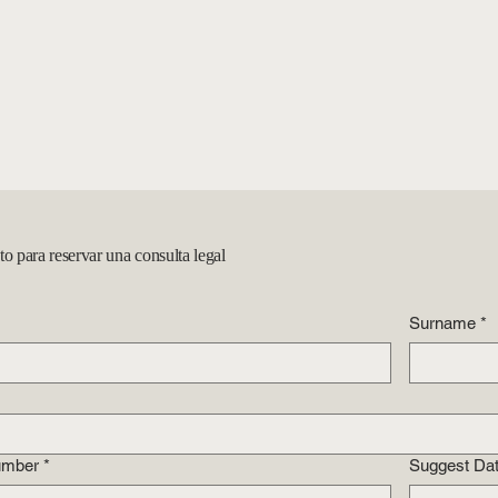
o para reservar una consulta legal
Surname
*
umber
*
Suggest Da