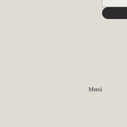
Menú
Inicio
Areas de práctica
Acerca de
Abogados
Recursos